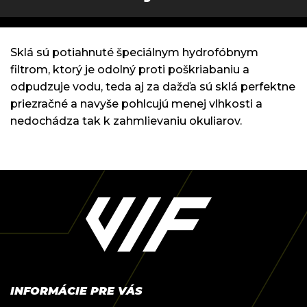
Sklá sú potiahnuté špeciálnym hydrofóbnym
filtrom, ktorý je odolný proti poškriabaniu a
odpudzuje vodu, teda aj za dažďa sú sklá perfektne
priezračné a navyše pohlcujú menej vlhkosti a
nedochádza tak k zahmlievaniu okuliarov.
Z
á
p
ä
t
i
e
INFORMÁCIE PRE VÁS