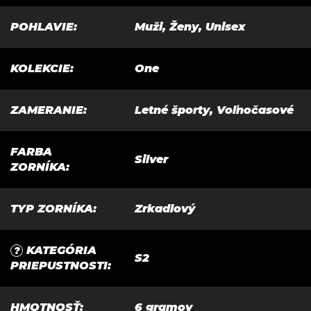
POHLAVIE
:
Muži, Ženy, Unisex
KOLEKCIE
:
One
ZAMERANIE
:
Letné športy, Voľnočasové
FARBA
Silver
ZORNÍKA
:
TYP ZORNÍKA
:
Zrkadlový
KATEGÓRIA
?
S2
PRIEPUSTNOSTI
:
HMOTNOSŤ
:
6 gramov