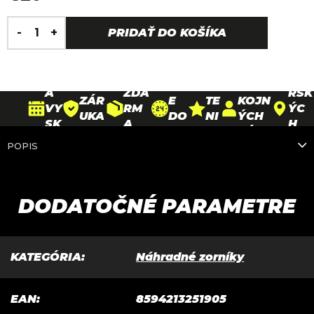
Jednotková
H
cena:
30
PRIDAŤ DO KOŠÍKA
DO
O
D
DOP
26
DOŽ
RU
D
90
NÍ
RAV
PAR
IVO
ČE
N
000+
N
A
TNE
TNÁ
NI
O
SPO
A
ZDA
RSK
ZÁR
E
TE
KOJN
VY
RM
ÝC
UKA
DO
NI
ÝCH
SK
A
H
NA
24
E
ZÁKA
ÚŠ
NA
PRE
POPIS
RÁ
HO
4,
ZNÍK
A
VŠE
DAJ
MY
DÍ
9*
OV
NI
TKO
NÍ
N
/
E
5*
DODATOČNÉ PARAMETRE
KATEGÓRIA
:
Náhradné zorníky
EAN
:
8594213251905