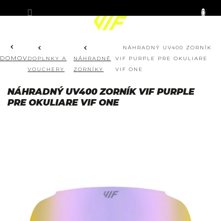
Prejsť
KOŠÍK
na
obsah
NÁHRADNÝ UV400 ZORNÍK
DOMOV
DOPLNKY A
NÁHRADNÉ
VIF PURPLE PRE OKULIARE
VOUCHERY
ZORNÍKY
VIF ONE
NÁHRADNÝ UV400 ZORNÍK VIF PURPLE
PRE OKULIARE VIF ONE