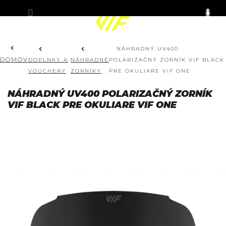
Prejsť
KOŠÍK
na
obsah
NÁHRADNÝ UV400
DOMOV
DOPLNKY A
NÁHRADNÉ
POLARIZAČNÝ ZORNÍK VIF BLACK
VOUCHERY
ZORNÍKY
PRE OKULIARE VIF ONE
NÁHRADNÝ UV400 POLARIZAČNÝ ZORNÍK
VIF BLACK PRE OKULIARE VIF ONE