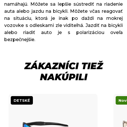
namáhajú. Môžete sa lepšie sústrediť na riadenie
auta alebo jazdu na bicykli. Môžete včas reagovať
na situáciu, ktorá je inak po daždi na mokrej
vozovke s odleskami zle viditeľná. Jazdiť na bicykli
alebo riadiť auto je s polarizáciou oveľa
bezpečnejšie.
ZÁKAZNÍCI TIEŽ
NAKÚPILI
DETSKÉ
Nov