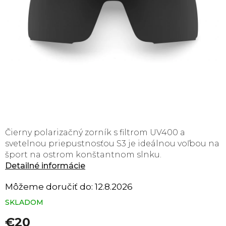
Čierny polarizačný zorník s filtrom UV400 a
svetelnou priepustnosťou S3 je ideálnou voľbou na
šport na ostrom konštantnom slnku.
Detailné informácie
Môžeme doručiť do:
12.8.2026
SKLADOM
€20