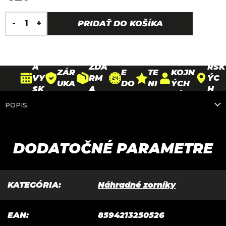
Jednotková
H
cena:
30
PRIDAŤ DO KOŠÍKA
DO
O
D
DOP
26
DOŽ
RU
D
90
NÍ
RAV
PAR
IVO
ČE
N
000+
N
A
TNE
TNÁ
NI
O
SPO
A
ZDA
RSK
ZÁR
E
TE
KOJN
VY
RM
ÝC
UKA
DO
NI
ÝCH
SK
A
H
NA
24
E
ZÁKA
ÚŠ
NA
PRE
POPIS
RÁ
HO
4,
ZNÍK
A
VŠE
DAJ
MY
DÍ
9*
OV
NI
TKO
NÍ
N
/
E
5*
DODATOČNÉ PARAMETRE
KATEGÓRIA
:
Náhradné zorníky
EAN
:
8594213250526