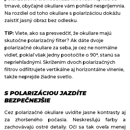
tmavé, obyčajné okuliare vám pohľad nespríjemnia.
Na rozdiel od toho okuliare s polarizáciou dokážu
zaistiť jasný obraz bez odlesku.
TIP:
Viete, ako sa presvedčiť, že okuliare majú
skutočne polarizačný filter? Ak dáte dvoje
polarizačné okuliare za seba, je cez ne normálne
vidieť, pokiaľ však jedny pootočíte o 90°, stanú sa
nepriehľadnými. Skrížením dvoch polarizačných
filtrov odfiltrujete vertikálne aj horizontálne vlnenie,
takže neprejde žiadne svetlo.
S POLARIZÁCIOU JAZDÍTE
BEZPEČNEJŠIE
Cez polarizačné okuliare uvidíte jasne kontrasty aj
za zhoršeného počasia. Neskresľujú farby a
zachovávajú ostré detaily. Oči sa tak oveľa menej