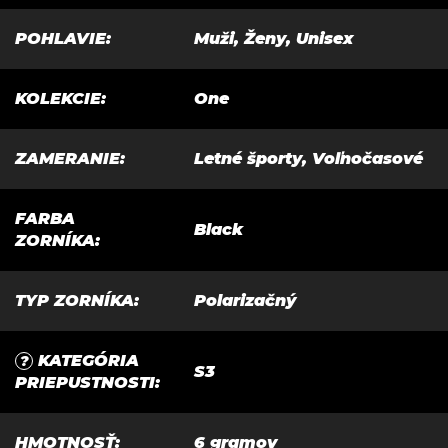
POHLAVIE
:
Muži, Ženy, Unisex
KOLEKCIE
:
One
ZAMERANIE
:
Letné športy, Voľnočasové
FARBA
Black
ZORNÍKA
:
TYP ZORNÍKA
:
Polarizačný
KATEGÓRIA
?
S3
PRIEPUSTNOSTI
:
HMOTNOSŤ
:
6 gramov