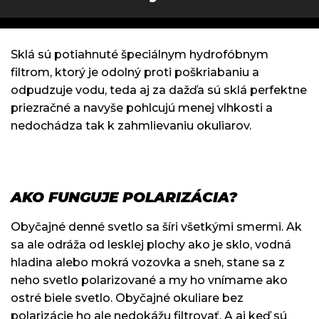
Sklá sú potiahnuté špeciálnym hydrofóbnym
filtrom, ktorý je odolný proti poškriabaniu a
odpudzuje vodu, teda aj za dažďa sú sklá perfektne
priezračné a navyše pohlcujú menej vlhkosti a
nedochádza tak k zahmlievaniu okuliarov.
AKO FUNGUJE POLARIZÁCIA?
Obyčajné denné svetlo sa šíri všetkými smermi. Ak
sa ale odráža od lesklej plochy ako je sklo, vodná
hladina alebo mokrá vozovka a sneh, stane sa z
neho svetlo polarizované a my ho vnímame ako
ostré biele svetlo. Obyčajné okuliare bez
polarizácie ho ale nedokážu filtrovať. A aj keď sú