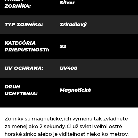
Silver
ZORNÍKA
:
TYP ZORNÍKA
:
Zrkadlový
KATEGÓRIA
S2
PRIEPUSTNOSTI
:
UV OCHRANA
:
UV400
DRUH
Magnetické
UCHYTENIA
:
Zorníky sú magnetické, ich výmenu tak zvládnete
za menej ako 2 sekundy. Či už svieti veľmi ostré
horské slnko alebo je viditeľnosť niekoľko metrov,