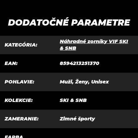
DODATOČNÉ PARAMETRE
Náhradné zorníky VIF SKI
KATEGÓRIA
:
& SNB
EAN
:
8594213251370
POHLAVIE
:
Muži, Ženy, Unisex
KOLEKCIE
:
SKI & SNB
ZAMERANIE
:
Zimné športy
FARBA