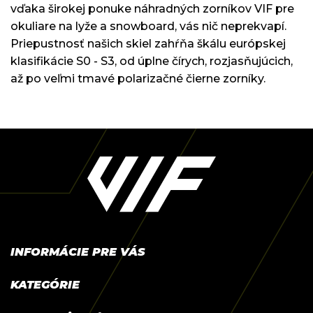
vďaka širokej ponuke náhradných zorníkov VIF pre
okuliare na lyže a snowboard, vás nič neprekvapí.
Priepustnosť našich skiel zahŕňa škálu európskej
klasifikácie S0 - S3, od úplne čírych, rozjasňujúcich,
až po veľmi tmavé polarizačné čierne zorníky.
Z
á
p
ä
t
i
e
INFORMÁCIE PRE VÁS
Mapa partnerských predajní
KATEGÓRIE
Návod na výmenu zorníka
Ženy
Obchodné podmienky