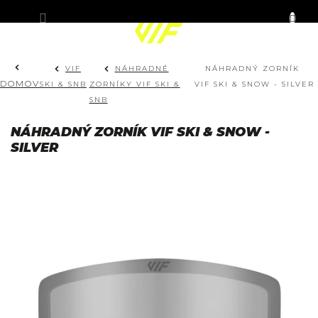
Prejsť
KOŠÍK
na
obsah
VIF
NÁHRADNÉ
NÁHRADNÝ ZORNÍK
DOMOV
SKI & SNB
ZORNÍKY VIF SKI &
VIF SKI & SNOW - SILVER
SNB
NÁHRADNÝ ZORNÍK VIF SKI & SNOW -
SILVER