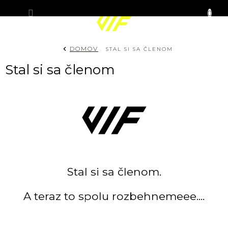
Prejsť
KOŠÍK
na
obsah
DOMOV
STAL SI SA ČLENOM
Stal si sa členom
Stal si sa členom.
A teraz to spolu rozbehnemeee....