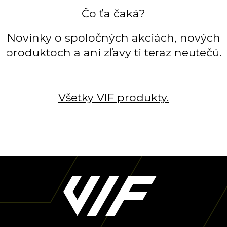
Čo ťa čaká?
Novinky o spoločných akciách, nových
produktoch a ani zľavy ti teraz neutečú.
Všetky VIF produkty.
Z
á
p
ä
t
i