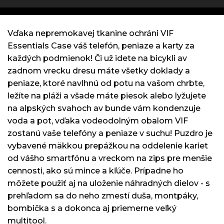
Vďaka nepremokavej tkanine ochráni VIF
Essentials Case váš telefón, peniaze a karty za
každých podmienok! Či už idete na bicykli av
zadnom vrecku dresu máte všetky doklady a
peniaze, ktoré navlhnú od potu na vašom chrbte,
ležíte na pláži a všade máte piesok alebo lyžujete
na alpských svahoch av bunde vám kondenzuje
voda a pot, vďaka vodeodolným obalom VIF
zostanú vaše telefóny a peniaze v suchu! Puzdro je
vybavené mäkkou prepážkou na oddelenie kariet
od vášho smartfónu a vreckom na zips pre menšie
cennosti, ako sú mince a kľúče. Prípadne ho
môžete použiť aj na uloženie náhradných dielov - s
prehľadom sa do neho zmestí duša, montpáky,
bombička s a dokonca aj priemerne veľký
multitool.