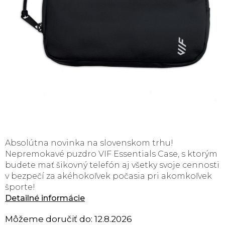
Absolútna novinka na slovenskom trhu!
Nepremokavé puzdro VIF Essentials Case, s ktorým
budete mať šikovný telefón aj všetky svoje cennosti
v bezpečí za akéhokoľvek počasia pri akomkoľvek
športe!
Detailné informácie
Môžeme doručiť do:
12.8.2026