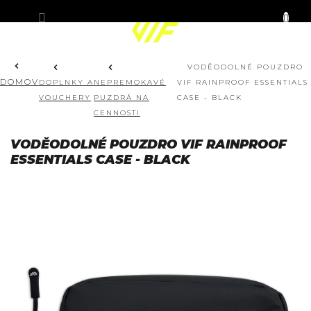
Prejsť
KOŠÍK
na
obsah
VODĚODOLNÉ POUZDRO
DOMOV
DOPLNKY A
NEPREMOKAVÉ
VIF RAINPROOF ESSENTIALS
VOUCHERY
PUZDRÁ NA
CASE - BLACK
CENNOSTI
VODĚODOLNÉ POUZDRO VIF RAINPROOF
ESSENTIALS CASE - BLACK