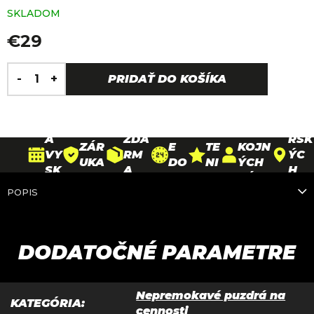
SKLADOM
€29
Jednotková
H
cena:
30
PRIDAŤ DO KOŠÍKA
DO
O
D
DOP
26
DOŽ
RU
D
90
NÍ
RAV
PAR
IVO
ČE
N
000+
N
A
TNE
TNÁ
NI
O
SPO
A
ZDA
RSK
ZÁR
E
TE
KOJN
VY
RM
ÝC
UKA
DO
NI
ÝCH
SK
A
H
NA
24
E
ZÁKA
ÚŠ
NA
PRE
POPIS
RÁ
HO
4,
ZNÍK
A
VŠE
DAJ
MY
DÍ
9*
OV
NI
TKO
NÍ
N
/
E
5*
DODATOČNÉ PARAMETRE
Nepremokavé puzdrá na
KATEGÓRIA
:
cennosti