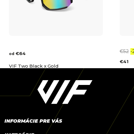
€52
-
€64
od
€41
VIF Two Black x Gold
Z
Skladom
VIF D
á
Sklad
p
ä
t
i
e
INFORMÁCIE PRE VÁS
Mapa partnerských predajní