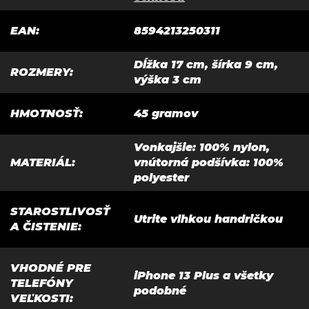
EAN
:
8594213250311
Dĺžka 17 cm, šírka 9 cm,
ROZMERY
:
výška 3 cm
HMOTNOSŤ
:
45 gramov
Vonkajšie: 100% nylon,
MATERIÁL
:
vnútorná podšívka: 100%
polyester
STAROSTLIVOSŤ
Utrite vlhkou handričkou
A ČISTENIE
:
VHODNÉ PRE
iPhone 13 Plus a všetky
TELEFÓNY
podobné
VEĽKOSTI
: