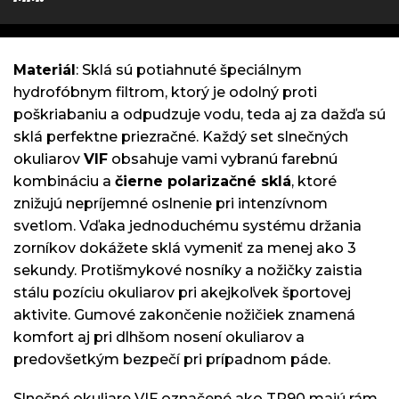
Materiál
: Sklá sú potiahnuté špeciálnym
hydrofóbnym filtrom, ktorý je odolný proti
poškriabaniu a odpudzuje vodu, teda aj za dažďa sú
sklá perfektne priezračné. Každý set slnečných
okuliarov
VIF
obsahuje vami vybranú farebnú
kombináciu a
čierne polarizačné sklá
, ktoré
znižujú nepríjemné oslnenie pri intenzívnom
svetlom. Vďaka jednoduchému systému držania
zorníkov dokážete sklá vymeniť za menej ako 3
sekundy. Protišmykové nosníky a nožičky zaistia
stálu pozíciu okuliarov pri akejkoľvek športovej
aktivite. Gumové zakončenie nožičiek znamená
komfort aj pri dlhšom nosení okuliarov a
predovšetkým bezpečí pri prípadnom páde.
Slnečné okuliare VIF označené ako TR90 majú rám