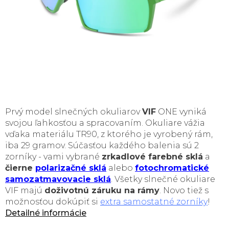
Prvý model slnečných okuliarov
VIF
ONE vyniká
svojou ľahkosťou a spracovaním. Okuliare vážia
vďaka materiálu TR90, z ktorého je vyrobený rám,
iba 29 gramov. Súčasťou každého balenia sú 2
zorníky - vami vybrané
zrkadlové farebné sklá
a
čierne
polarizačné sklá
alebo
fotochromatické
samozatmavovacie sklá
. Všetky slnečné okuliare
VIF majú
doživotnú záruku na rámy
. Novo tiež s
možnosťou dokúpiť si
extra samostatné zorníky
!
Detailné informácie