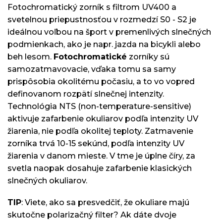
Fotochromatický zorník s filtrom UV400 a
svetelnou priepustnosťou v rozmedzí S0 - S2 je
ideálnou voľbou na šport v premenlivých slnečných
podmienkach, ako je napr. jazda na bicykli alebo
beh lesom.
Fotochromatické
zorníky sú
samozatmavovacie, vďaka tomu sa samy
prispôsobia okolitému počasiu, a to vo vopred
definovanom rozpätí slnečnej intenzity.
Technológia NTS (non-temperature-sensitive)
aktivuje zafarbenie okuliarov podľa intenzity UV
žiarenia, nie podľa okolitej teploty. Zatmavenie
zorníka trvá 10-15 sekúnd, podľa intenzity UV
žiarenia v danom mieste. V tme je úplne číry, za
svetla naopak dosahuje zafarbenie klasických
slnečných okuliarov.
TIP
: Viete, ako sa presvedčiť, že okuliare majú
skutočne polarizačný filter? Ak dáte dvoje