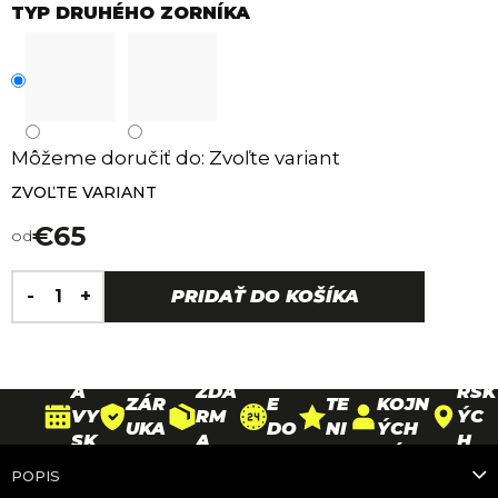
TYP DRUHÉHO ZORNÍKA
Môžeme doručiť do:
Zvoľte variant
ZVOĽTE VARIANT
€65
od
Jednotková
H
cena:
30
PRIDAŤ DO KOŠÍKA
DO
O
D
DOP
26
DOŽ
RU
D
90
NÍ
RAV
PAR
IVO
ČE
N
000+
N
A
TNE
TNÁ
NI
O
SPO
A
ZDA
RSK
ZÁR
E
TE
KOJN
VY
RM
ÝC
UKA
DO
NI
ÝCH
SK
A
H
NA
24
E
ZÁKA
ÚŠ
NA
PRE
POPIS
RÁ
HO
4,
ZNÍK
A
VŠE
DAJ