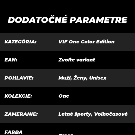
MY
DÍ
9*
OV
NI
TKO
NÍ
N
/
E
5*
DODATOČNÉ PARAMETRE
KATEGÓRIA
:
VIF One Color Edition
EAN
:
Zvoľte variant
POHLAVIE
:
Muži, Ženy, Unisex
KOLEKCIE
:
One
ZAMERANIE
:
Letné športy, Voľnočasové
FARBA