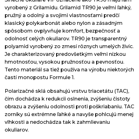
vyrobený z Grilamidu. Grilamid TR90 je veľmi ľahký,
pružný a odolný a svojimi vlastnosťami predčí
klasický polykarbonát alebo nylon a zásadným
spôsobom ovplyvňuje komfort, bezpečnosť a
odolnosť celých okuliarov. TR90 je transparentný
polyamid vyrobený zo zmesí rôznych umelých živíc.
Je charakterizovaný predovšetkým veľmi nízkou
hmotnosťou, vysokou pružnosťou a pevnosťou.
Tento materiál sa tiež používa na výrobu niektorých
častí monopostu Formule 1.
Polarizačné sklá obsahujú vrstvu triacetátu (TAC),
čím dochádza k redukcii oslnenia, zvýšeniu čistoty
obrazu a zvýšeniu odolnosti proti poškriabaniu. TAC
zorníky sú extrémne ľahké a navyše pohlcujú menej
vlhkosti a nedochádza tak k zahmlievaniu
okuliarov.