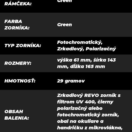
Green
RÁMČEKA
:
FARBA
Green
ZORNÍKA
:
Fotochromatický,
TYP ZORNÍKA
:
Zrkadlový, Polarizačný
výška 61 mm, šírka 143
ROZMERY
:
mm, dĺžka 165 mm
HMOTNOSŤ
:
29 gramov
Zrkadlový REVO zorník s
filtrom UV 400, čierny
polarizačný alebo
OBSAH
fotochromatický zorník,
BALENIA
:
obal na okuliare a
handričku z mikrovlákna,