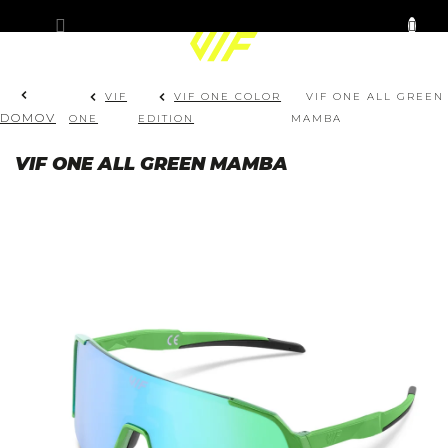
Prejsť
KOŠÍK
na
obsah
VIF
VIF ONE COLOR
VIF ONE ALL GREEN
DOMOV
ONE
EDITION
MAMBA
VIF ONE ALL GREEN MAMBA