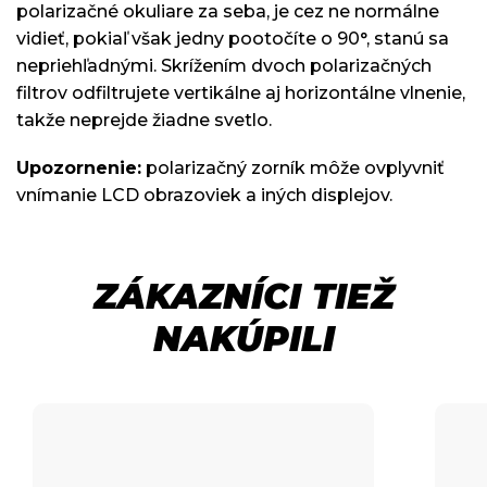
polarizačné okuliare za seba, je cez ne normálne
vidieť, pokiaľ však jedny pootočíte o 90°, stanú sa
nepriehľadnými. Skrížením dvoch polarizačných
filtrov odfiltrujete vertikálne aj horizontálne vlnenie,
takže neprejde žiadne svetlo.
Upozornenie:
polarizačný zorník môže ovplyvniť
vnímanie LCD obrazoviek a iných displejov.
ZÁKAZNÍCI TIEŽ
NAKÚPILI