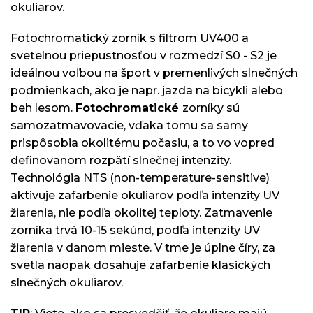
okuliarov.
Fotochromatický zorník s filtrom UV400 a
svetelnou priepustnosťou v rozmedzí S0 - S2 je
ideálnou voľbou na šport v premenlivých slnečných
podmienkach, ako je napr. jazda na bicykli alebo
beh lesom.
Fotochromatické
zorníky sú
samozatmavovacie, vďaka tomu sa samy
prispôsobia okolitému počasiu, a to vo vopred
definovanom rozpätí slnečnej intenzity.
Technológia NTS (non-temperature-sensitive)
aktivuje zafarbenie okuliarov podľa intenzity UV
žiarenia, nie podľa okolitej teploty. Zatmavenie
zorníka trvá 10-15 sekúnd, podľa intenzity UV
žiarenia v danom mieste. V tme je úplne číry, za
svetla naopak dosahuje zafarbenie klasických
slnečných okuliarov.