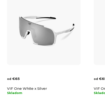
€65
€6
od
od
VIF One White x Silver
VIF O
Skladom
Sklad