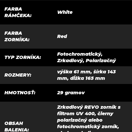
FARBA
White
RÁMČEKA
:
FARBA
Red
ZORNÍKA
:
Fotochromatický,
TYP ZORNÍKA
:
Zrkadlový, Polarizačný
výška 61 mm, šírka 143
ROZMERY
:
mm, dĺžka 165 mm
HMOTNOSŤ
:
29 gramov
Zrkadlový REVO zorník s
filtrom UV 400, čierny
polarizačný alebo
OBSAH
fotochromatický zorník,
BALENIA
: