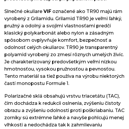
Slnečné okuliare
VIF
označené ako TR90 majú rám
vyrobený z Grilamidu. Grilamid TR90 je veľmi ľahký,
pružný a odolný a svojimi vlastnosťami predčí
klasický polykarbonát alebo nylon a zásadným
spôsobom ovplyvňuje komfort, bezpečnosť a
odolnosť celých okuliarov. TR90 je transparentný
polyamid vyrobený zo zmesí rôznych umelých živíc.
Je charakterizovaný predovšetkým veľmi nízkou
hmotnosťou, vysokou pružnosťou a pevnosťou.
Tento materiál sa tiež používa na výrobu niektorých
častí monopostu Formule 1.
Polarizačné sklá obsahujú vrstvu triacetátu (TAC),
čím dochádza k redukcii oslnenia, zvýšeniu čistoty
obrazu a zvýšeniu odolnosti proti poškriabaniu. TAC
zorníky sú extrémne ľahké a navyše pohlcujú menej
vlhkosti a nedochádza tak k zahmlievaniu