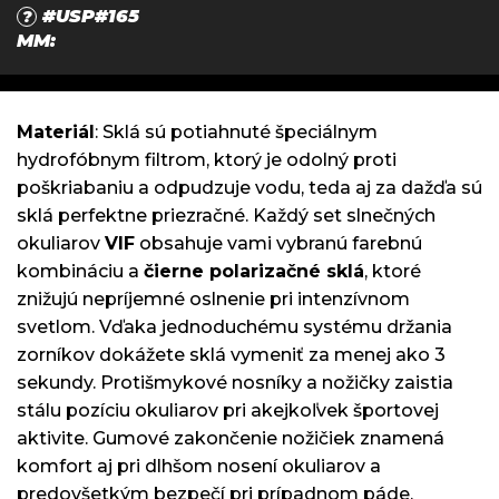
#USP#165
?
MM
:
Materiál
: Sklá sú potiahnuté špeciálnym
hydrofóbnym filtrom, ktorý je odolný proti
poškriabaniu a odpudzuje vodu, teda aj za dažďa sú
sklá perfektne priezračné. Každý set slnečných
okuliarov
VIF
obsahuje vami vybranú farebnú
kombináciu a
čierne polarizačné sklá
, ktoré
znižujú nepríjemné oslnenie pri intenzívnom
svetlom. Vďaka jednoduchému systému držania
zorníkov dokážete sklá vymeniť za menej ako 3
sekundy. Protišmykové nosníky a nožičky zaistia
stálu pozíciu okuliarov pri akejkoľvek športovej
aktivite. Gumové zakončenie nožičiek znamená
komfort aj pri dlhšom nosení okuliarov a
predovšetkým bezpečí pri prípadnom páde.