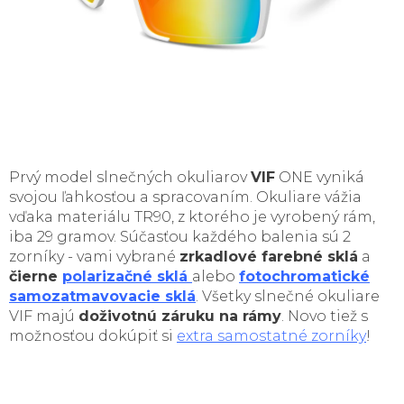
Prvý model slnečných okuliarov
VIF
ONE vyniká
svojou ľahkosťou a spracovaním. Okuliare vážia
vďaka materiálu TR90, z ktorého je vyrobený rám,
iba 29 gramov. Súčasťou každého balenia sú 2
zorníky - vami vybrané
zrkadlové farebné sklá
a
čierne
polarizačné sklá
alebo
fotochromatické
samozatmavovacie sklá
. Všetky slnečné okuliare
VIF majú
doživotnú záruku na rámy
. Novo tiež s
možnosťou dokúpiť si
extra samostatné zorníky
!