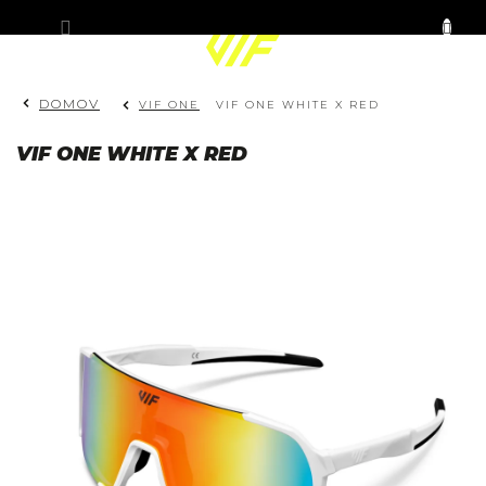
Prejsť
KOŠÍK
na
obsah
DOMOV
VIF ONE
VIF ONE WHITE X RED
VIF ONE WHITE X RED