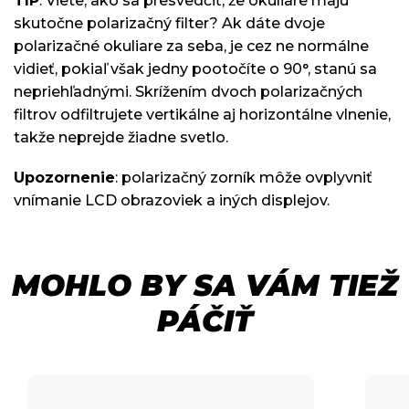
TIP
: Viete, ako sa presvedčiť, že okuliare majú
skutočne polarizačný filter? Ak dáte dvoje
polarizačné okuliare za seba, je cez ne normálne
vidieť, pokiaľ však jedny pootočíte o 90°, stanú sa
nepriehľadnými. Skrížením dvoch polarizačných
filtrov odfiltrujete vertikálne aj horizontálne vlnenie,
takže neprejde žiadne svetlo.
Upozornenie
: polarizačný zorník môže ovplyvniť
vnímanie LCD obrazoviek a iných displejov.
MOHLO BY SA VÁM TIEŽ
PÁČIŤ