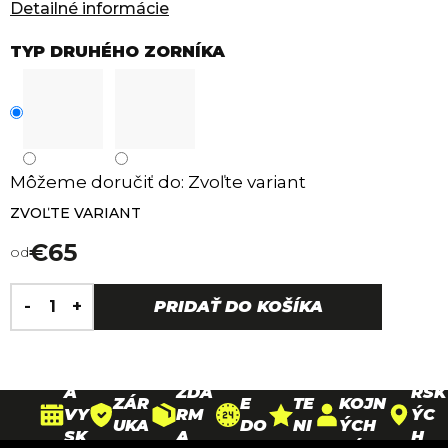
Detailné informácie
TYP DRUHÉHO ZORNÍKA
Môžeme doručiť do:
Zvoľte variant
ZVOĽTE VARIANT
€65
od
Jednotková
H
cena:
30
PRIDAŤ DO KOŠÍKA
DO
O
D
DOP
26
DOŽ
RU
D
90
NÍ
RAV
PAR
IVO
ČE
N
000+
N
A
TNE
TNÁ
NI
O
SPO
A
ZDA
RSK
ZÁR
E
TE
KOJN
VY
RM
ÝC
UKA
DO
NI
ÝCH
SK
A
H
NA
24
E
ZÁKA