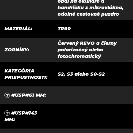
obal na okuliare a
handričku z mikrovlákna,
odolné cestovné puzdro
MATERIÁL
:
TR90
Červený REVO a čierny
ZORNÍKY
:
polarizačný alebo
fotochromatický
KATEGÓRIA
S2, S3 alebo S0-S2
PRIEPUSTNOSTI
:
#USP#61 MM
:
?
#USP#143
?
MM
: