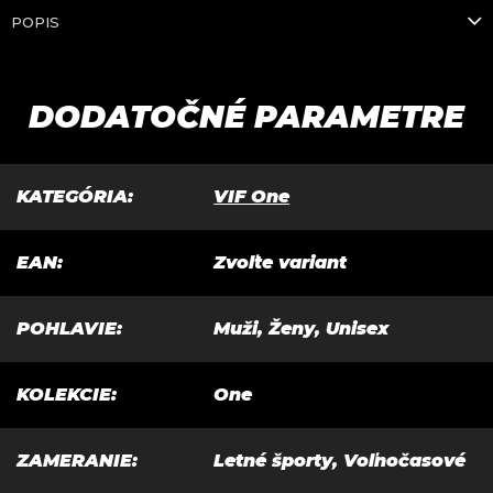
ÚŠ
NA
PRE
POPIS
RÁ
HO
4,
ZNÍK
A
VŠE
DAJ
MY
DÍ
9*
OV
NI
TKO
NÍ
N
/
E
5*
DODATOČNÉ PARAMETRE
KATEGÓRIA
:
VIF One
EAN
:
Zvoľte variant
POHLAVIE
:
Muži, Ženy, Unisex
KOLEKCIE
:
One
ZAMERANIE
:
Letné športy, Voľnočasové