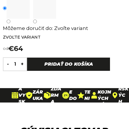
Môžeme doručiť do:
Zvoľte variant
ZVOĽTE VARIANT
€64
od
Jednotková
H
cena:
30
PRIDAŤ DO KOŠÍKA
DO
O
D
DOP
26
DOŽ
RU
D
90
NÍ
RAV
PAR
IVO
ČE
N
000+
N
A
TNE
TNÁ
NI
O
SPO
A
ZDA
RSK
ZÁR
E
TE
KOJN
VY
RM
ÝC
UKA
DO
NI
ÝCH
SK
A
H
NA
24
E
ZÁKA
ÚŠ
NA
PRE
RÁ
HO
4,
ZNÍK
A
VŠE
DAJ
MY
DÍ
9*
OV
NI
TKO
NÍ
N
/
E