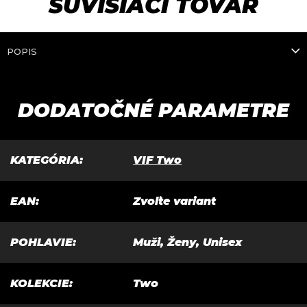
SÚVISIACI TOVAR
5*
POPIS
DODATOČNÉ PARAMETRE
KATEGÓRIA
:
VIF Two
EAN
:
Zvoľte variant
POHLAVIE
:
Muži, Ženy, Unisex
KOLEKCIE
:
Two