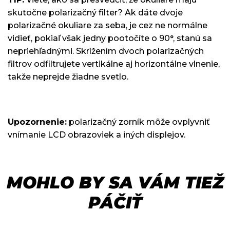
skutočne polarizačný filter? Ak dáte dvoje
polarizačné okuliare za seba, je cez ne normálne
vidieť, pokiaľ však jedny pootočíte o 90°, stanú sa
nepriehľadnými. Skrížením dvoch polarizačných
filtrov odfiltrujete vertikálne aj horizontálne vlnenie,
takže neprejde žiadne svetlo.
Upozornenie:
polarizačný zorník môže ovplyvniť
vnímanie LCD obrazoviek a iných displejov.
MOHLO BY SA VÁM TIEŽ
PÁČIŤ