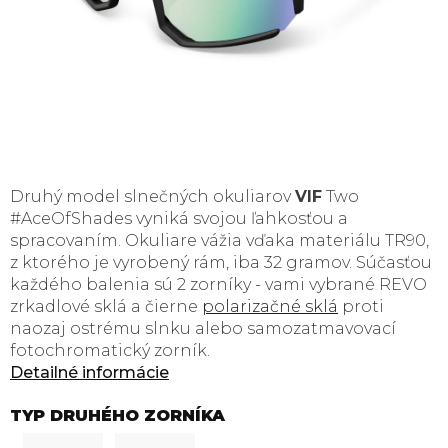
Druhý model slnečných okuliarov
VIF
Two
#AceOfShades vyniká svojou ľahkosťou a
spracovaním. Okuliare vážia vďaka materiálu TR90,
z ktorého je vyrobený rám, iba 32 gramov. Súčasťou
každého balenia sú 2 zorníky - vami vybrané REVO
zrkadlové sklá a čierne
polarizačné sklá
proti
naozaj ostrému slnku alebo samozatmavovací
fotochromatický zorník.
Detailné informácie
TYP DRUHÉHO ZORNÍKA