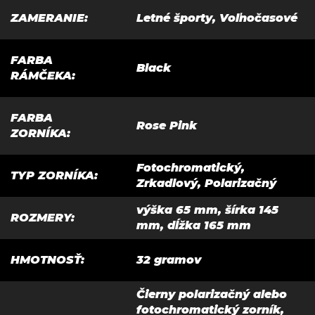
ZAMERANIE
:
Letné športy, Voľnočasové
FARBA
Black
RÁMČEKA
:
FARBA
Rose Pink
ZORNÍKA
:
Fotochromatický,
TYP ZORNÍKA
:
Zrkadlový, Polarizačný
výška 65 mm, šírka 145
ROZMERY
:
mm, dĺžka 165 mm
HMOTNOSŤ
:
32 gramov
Čierny polarizačný alebo
fotochromatický zorník,