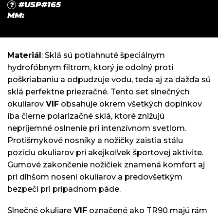
#USP#165
?
MM
:
Materiál
: Sklá sú potiahnuté špeciálnym
hydrofóbnym filtrom, ktorý je odolný proti
poškriabaniu a odpudzuje vodu, teda aj za dažďa sú
sklá perfektne priezračné. Tento set slnečných
okuliarov
VIF
obsahuje okrem všetkých doplnkov
iba čierne polarizačné sklá, ktoré znižujú
nepríjemné oslnenie pri intenzívnom svetlom.
Protišmykové nosníky a nožičky zaistia stálu
pozíciu okuliarov pri akejkoľvek športovej aktivite.
Gumové zakončenie nožičiek znamená komfort aj
pri dlhšom nosení okuliarov a predovšetkým
bezpečí pri prípadnom páde.
Slnečné okuliare
VIF
označené ako TR90 majú rám