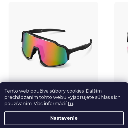
Tento web používa súbory cookies. Ďalším
prechádzaním tohto webu vyjadrujete súhlas s ich
používaním. Viac informácií
tu
.
€64
€6
od
od
Nastavenie
VIF Two Black x Pink
VIF Tw
Skladom
Sklad