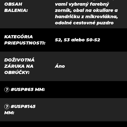
OBSAH
vami vybraný farebný
BALENIA
:
zorník, obal na okuliare a
handričku z mikrovlákna,
odolné cestovné puzdro
KATEGÓRIA
S2, S3 alebo S0-S2
PRIEPUSTNOSTI
:
DOŽIVOTNÁ
ZÁRUKA NA
Áno
OBRÚČKY
:
#USP#65 MM
:
?
#USP#145
?
MM
: