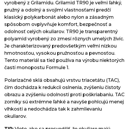
vyrobený z Grilamidu. Grilamid TR90 je veľmi ľahký,
pružný a odolný a svojimi vlastnosťami predčí
klasický polykarbonát alebo nylon a zásadným
spôsobom ovplyvňuje komfort, bezpečnosť a
odolnosť celých okuliarov. TR90 je transparentný
polyamid vyrobený zo zmesí rôznych umelých živíc.
Je charakterizovaný predovšetkým veľmi nízkou
hmotnosťou, vysokou pružnosťou a pevnosťou.
Tento materiál sa tiež používa na výrobu niektorých
častí monopostu Formule 1.
Polarizačné sklá obsahujú vrstvu triacetátu (TAC),
čím dochádza k redukcii oslnenia, zvýšeniu čistoty
obrazu a zvýšeniu odolnosti proti poškriabaniu. TAC
zorníky sú extrémne ľahké a navyše pohlcujú menej
vlhkosti a nedochádza tak k zahmlievaniu
okuliarov.
TIP:
Viete, ako sa presvedčiť, že okuliare majú