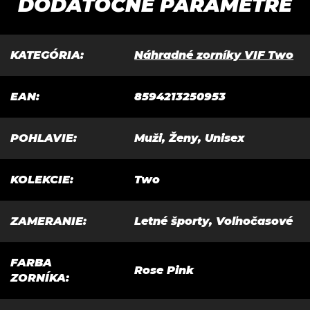
DODATOČNÉ PARAMETRE
KATEGÓRIA
:
Náhradné zorníky VIF Two
EAN
:
8594213250953
POHLAVIE
:
Muži, Ženy, Unisex
KOLEKCIE
:
Two
ZAMERANIE
:
Letné športy, Voľnočasové
FARBA
Rose Pink
ZORNÍKA
: