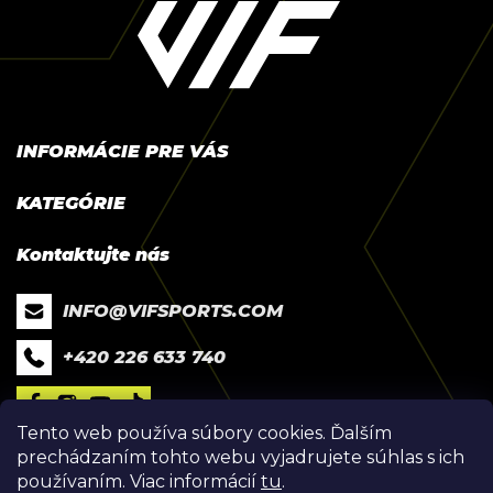
p
ä
t
i
e
INFORMÁCIE PRE VÁS
Mapa partnerských predajní
KATEGÓRIE
Návod na výmenu zorníka
Ženy
Obchodné podmienky
Muži
Podmienky ochrany osobných údajov
Deti
Cookies Policy
INFO
@
VIFSPORTS.COM
Doplnky
Reklamačný poriadok
+420 226 633 740
Zimní okuliare
VIF Strava Club
Náhradné zorníky
English Version of Shop
Reklamačný formulár
Tento web používa súbory cookies. Ďalším
prechádzaním tohto webu vyjadrujete súhlas s ich
Vrátenie tovaru
používaním. Viac informácií
tu
.
FAQ