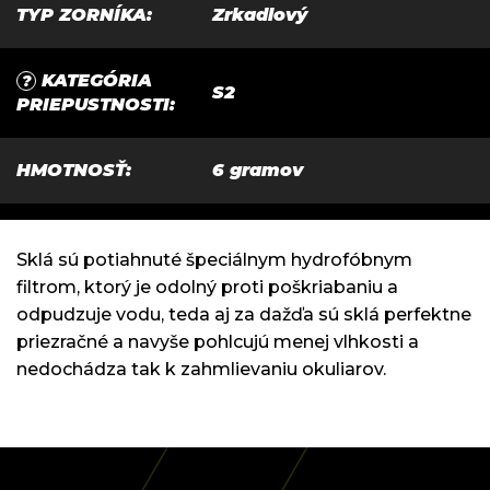
TYP ZORNÍKA
:
Zrkadlový
KATEGÓRIA
?
S2
PRIEPUSTNOSTI
:
HMOTNOSŤ
:
6 gramov
Sklá sú potiahnuté špeciálnym hydrofóbnym
filtrom, ktorý je odolný proti poškriabaniu a
odpudzuje vodu, teda aj za dažďa sú sklá perfektne
priezračné a navyše pohlcujú menej vlhkosti a
nedochádza tak k zahmlievaniu okuliarov.
Z
á