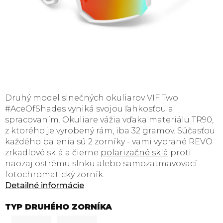
Druhý model slnečných okuliarov VIF Two
#AceOfShades vyniká svojou ľahkosťou a
spracovaním. Okuliare vážia vďaka materiálu TR90,
z ktorého je vyrobený rám, iba 32 gramov. Súčasťou
každého balenia sú 2 zorníky - vami vybrané REVO
zrkadlové sklá a čierne
polarizačné sklá
proti
naozaj ostrému slnku alebo samozatmavovací
fotochromatický zorník.
Detailné informácie
TYP DRUHÉHO ZORNÍKA