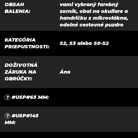
OBSAH
vami vybraný farebný
BALENIA
:
zorník, obal na okuliare a
handričku z mikrovlákna,
odolné cestovné puzdro
KATEGÓRIA
S2, S3 alebo S0-S2
PRIEPUSTNOSTI
:
DOŽIVOTNÁ
ZÁRUKA NA
Áno
OBRÚČKY
:
#USP#65 MM
:
?
#USP#145
?
MM
: