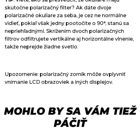
skutočne polarizačný filter? Ak dáte dvoje
polarizačné okuliare za seba, je cez ne normálne
vidieť, pokiaľ však jedny pootočíte o 90°, stanú sa
nepriehľadnými. Skrížením dvoch polarizačných
filtrov odfiltrujete vertikálne aj horizontálne vlnenie,
takže neprejde žiadne svetlo.
Upozornenie: polarizačný zorník môže ovplyvniť
vnímanie LCD obrazoviek a iných displejov.
MOHLO BY SA VÁM TIEŽ
PÁČIŤ