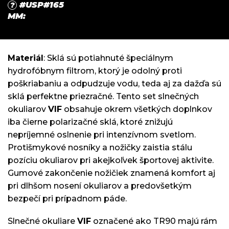
#USP#165
?
MM
:
Materiál
: Sklá sú potiahnuté špeciálnym
hydrofóbnym filtrom, ktorý je odolný proti
poškriabaniu a odpudzuje vodu, teda aj za dažďa sú
sklá perfektne priezračné. Tento set slnečných
okuliarov
VIF
obsahuje okrem všetkých doplnkov
iba čierne polarizačné sklá, ktoré znižujú
nepríjemné oslnenie pri intenzívnom svetlom.
Protišmykové nosníky a nožičky zaistia stálu
pozíciu okuliarov pri akejkoľvek športovej aktivite.
Gumové zakončenie nožičiek znamená komfort aj
pri dlhšom nosení okuliarov a predovšetkým
bezpečí pri prípadnom páde.
Slnečné okuliare
VIF
označené ako TR90 majú rám