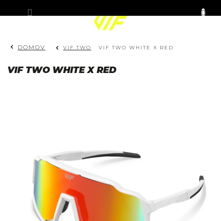
Prejsť
KOŠÍK
na
obsah
DOMOV
VIF TWO
VIF TWO WHITE X RED
VIF TWO WHITE X RED