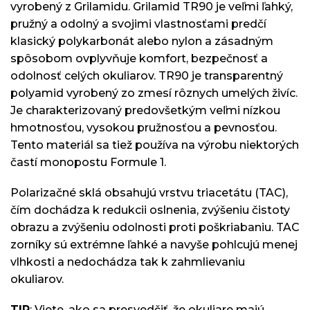
vyrobený z Grilamidu. Grilamid TR90 je veľmi ľahký,
pružný a odolný a svojimi vlastnosťami predčí
klasický polykarbonát alebo nylon a zásadným
spôsobom ovplyvňuje komfort, bezpečnosť a
odolnosť celých okuliarov. TR90 je transparentný
polyamid vyrobený zo zmesí rôznych umelých živíc.
Je charakterizovaný predovšetkým veľmi nízkou
hmotnosťou, vysokou pružnosťou a pevnosťou.
Tento materiál sa tiež používa na výrobu niektorých
častí monopostu Formule 1.
Polarizačné sklá obsahujú vrstvu triacetátu (TAC),
čím dochádza k redukcii oslnenia, zvýšeniu čistoty
obrazu a zvýšeniu odolnosti proti poškriabaniu. TAC
zorníky sú extrémne ľahké a navyše pohlcujú menej
vlhkosti a nedochádza tak k zahmlievaniu
okuliarov.
TIP
: Viete, ako sa presvedčiť, že okuliare majú