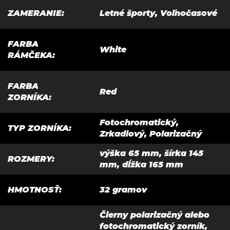
ZAMERANIE
:
Letné športy, Voľnočasové
FARBA
White
RÁMČEKA
:
FARBA
Red
ZORNÍKA
:
Fotochromatický,
TYP ZORNÍKA
:
Zrkadlový, Polarizačný
výška 65 mm, šírka 145
ROZMERY
:
mm, dĺžka 165 mm
HMOTNOSŤ
:
32 gramov
Čierny polarizačný alebo
fotochromatický zorník,