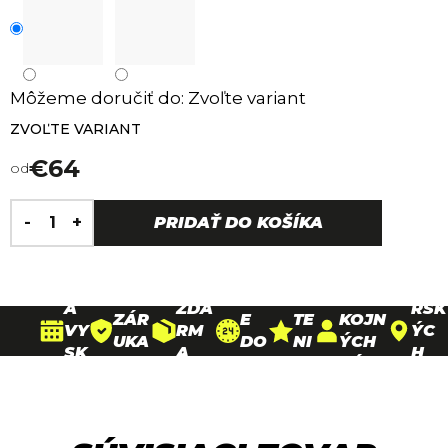
Môžeme doručiť do:
Zvoľte variant
ZVOĽTE VARIANT
€64
od
Jednotková
H
cena:
30
PRIDAŤ DO KOŠÍKA
DO
O
D
DOP
26
DOŽ
RU
D
90
NÍ
RAV
PAR
IVO
ČE
N
000+
N
A
TNE
TNÁ
NI
O
SPO
A
ZDA
RSK
ZÁR
E
TE
KOJN
VY
RM
ÝC
UKA
DO
NI
ÝCH
SK
A
H
NA
24
E
ZÁKA
ÚŠ
NA
PRE
RÁ
HO
4,
ZNÍK
A
VŠE
DAJ
MY
DÍ
9*
OV
NI
TKO
NÍ
N
/
E