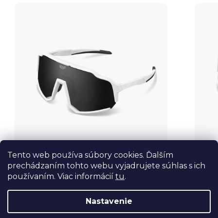
Tento web používa súbory cookies. Ďalším
prechádzaním tohto webu vyjadrujete súhlas s ich
používaním. Viac informácií
tu
.
€55
€6
od
Nastavenie
VIF Two White x Black Polarized
VIF T
Skladom
Sklad