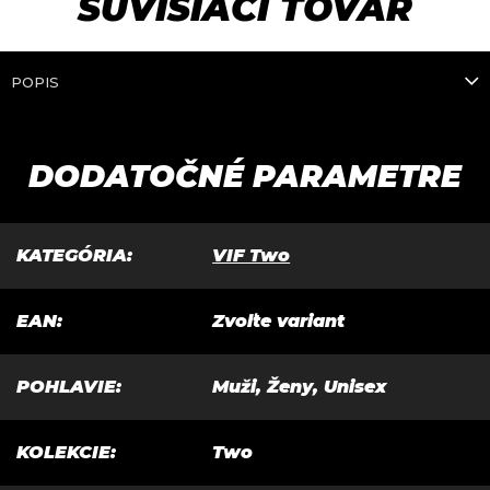
SÚVISIACI TOVAR
5*
POPIS
DODATOČNÉ PARAMETRE
KATEGÓRIA
:
VIF Two
EAN
:
Zvoľte variant
POHLAVIE
:
Muži, Ženy, Unisex
KOLEKCIE
:
Two